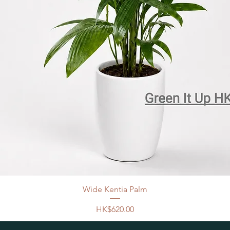
Wide Kentia Palm
Price
HK$620.00