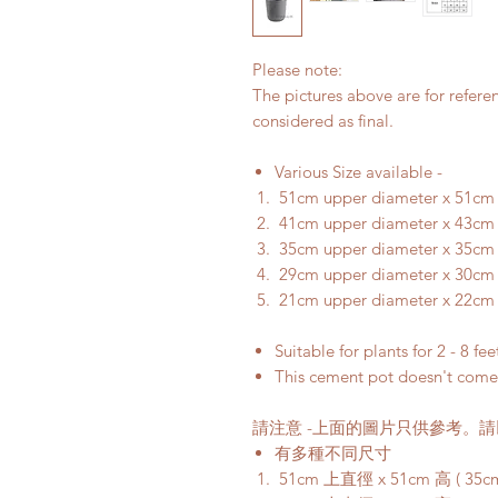
Please note:
The pictures above are for refere
considered as final.
Various Size available -
51cm upper diameter x 51cm h
41cm upper diameter x 43cm h
35cm upper diameter x 35cm h
29cm upper diameter x 30cm h
21cm upper diameter x 22cm h
Suitable for plants for 2 - 8 feet
This cement pot doesn't come
請注意 -上面的圖片只供參考。
有多種不同尺寸
51cm 上直徑 x 51cm 高 ( 35