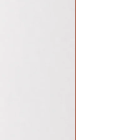
費用。收費標準會根據50HKD
請顧客和司機自行商議。
港時間下午18PM或之後。
（到大廈樓下）：
門口接收你訂的植物
要送貨的地點和紅磡之間的距離而
中途所需要橋費和隧道費（如
處
前往送貨運費的價目表。
港時間下午1830PM或之後。