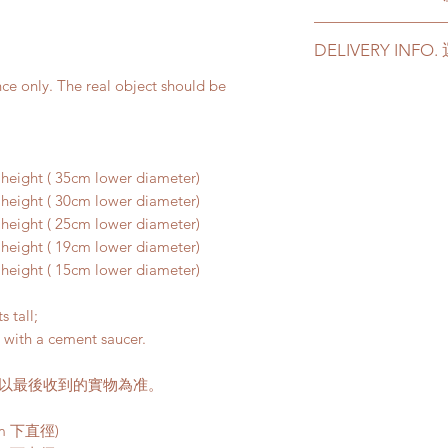
Color - Grey
DELIVERY INF
Material - Cemen
Suitable for plants
nce only. The real object should be
Customer can choos
delivery. Please prep
顔色 - 灰色
delivery in case of a
材料 - 水泥
Delivery to door s
適合 2 - 8 尺高
parking):
eight ( 35cm lower diameter)
We will arrange a
eight ( 30cm lower diameter)
plants delivered
eight ( 25cm lower diameter)
Quotes of the pric
eight ( 19cm lower diameter)
Gogovan dependi
eight ( 15cm lower diameter)
refer to
this link
t
Please note that t
s tall;
buildings with no 
 with a cement saucer.
parking areas. Ad
if any parking fe
請以最後收到的實物為准。
50HKD per level 
standards.
cm 下直徑)
This service is n