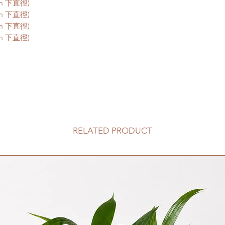
cm 下直徑)
cm 下直徑)
2.
Delivery t
cm 下直徑)
Customers would 
cm 下直徑)
plants at your bu
Quotes will be b
Hung Hom to your
/ bridge fees. Pl
quotes.
This service is 
客人可以選擇以下送
送貨時間，以防送
RELATED PRODUCT
送貨到門服務（
我們會安排運輸
口;
價格會根據你所
Gogovan高。
請注意此服務只
車的地點。如有
用向顧客索取。