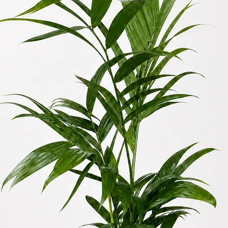
收取搬抬上樓梯的
一層樓梯收取。
此服務不適用於香
2.
送貨服務
顧客可以在大廈
運費會根據你所
定，另外會加收
有）。請查看
此
此服務不適用於香