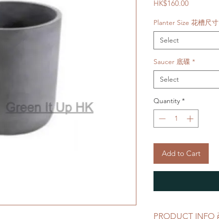
Price
HK$160.00
Planter Size 花槽尺寸
Select
Saucer 底碟
*
Select
Quantity
*
Add to Cart
PRODUCT INF